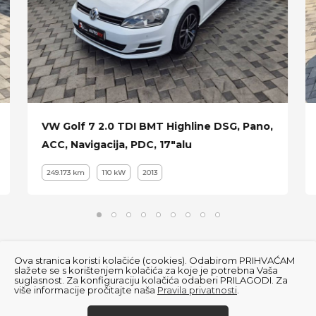
VW Golf 7 2.0 TDI BMT Highline DSG, Pano,
ACC, Navigacija, PDC, 17"alu
249.173 km
110 kW
2013
Ova stranica koristi kolačiće (cookies). Odabirom PRIHVAĆAM
slažete se s korištenjem kolačića za koje je potrebna Vaša
suglasnost. Za konfiguraciju kolačića odaberi PRILAGODI. Za
više informacije pročitajte naša
Pravila privatnosti
.