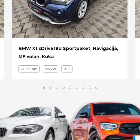
BMW X1 sDrive18d Sportpaket, Navigacija,
MF volan, Kuka
216.732 km
105 kW
2014