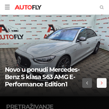
Pretraživanje
rabljenih
vozila
Novo u ponudi Mercedes-
Benz S klasa S63 AMG E-
Performance Edition1
PRETRAŽIVANJE