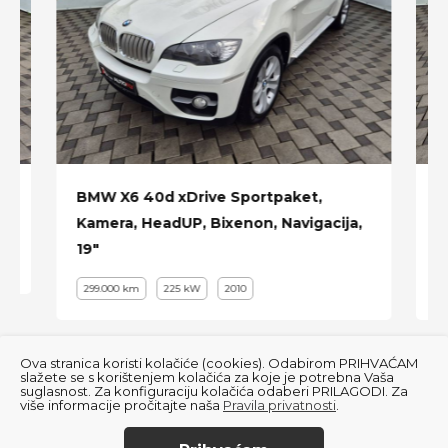
Ambient light
Tempomat
Bixenon
Led
Velika Navigacija
Tempomat
BMW X6 40d xDrive Sportpaket,
B
Kamera, HeadUP, Bixenon, Navigacija,
a
Krovni nosači
19"
H
Zatamnjena stakla
299.000 km
225 kW
2010
Kuka
20" alu sa ljetnim gumama
Ova stranica koristi kolačiće (cookies). Odabirom PRIHVAĆAM
itd ...
slažete se s korištenjem kolačića za koje je potrebna Vaša
suglasnost. Za konfiguraciju kolačića odaberi PRILAGODI. Za
više informacije pročitajte naša
Pravila privatnosti
.