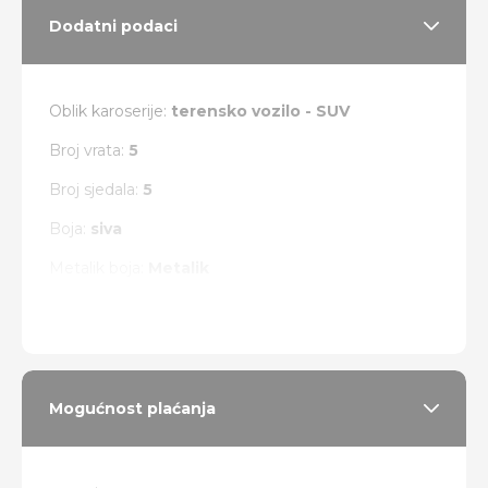
Dodatni podaci
Oblik karoserije:
terensko vozilo - SUV
Broj vrata:
5
Broj sjedala:
5
Boja:
siva
Metalik boja:
Metalik
Vrsta pogona:
4 x 4
Mogućnost plaćanja