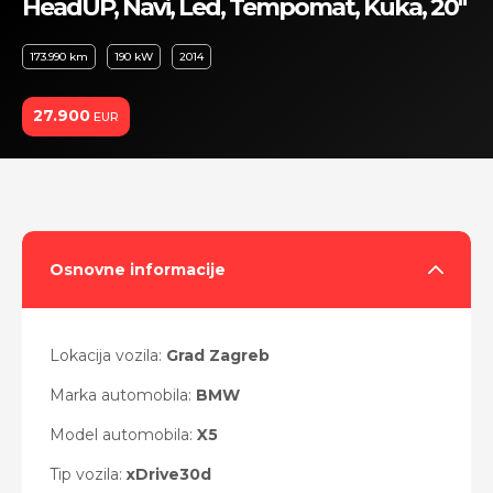
HeadUP, Navi, Led, Tempomat, Kuka, 20"
173.990 km
190 kW
2014
27.900
EUR
Osnovne informacije
Lokacija vozila:
Grad Zagreb
Marka automobila:
BMW
Model automobila:
X5
Tip vozila:
xDrive30d