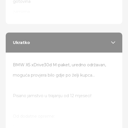
gotovina
zamjena
Ukratko
BMW X5 xDrive30d M-paket, uredno održavan,
moguća provjera bilo gdje po želji kupca...
Pisano jamstvo u trajanju od 12 mjeseci!
Od dodatne opreme:
M-paket