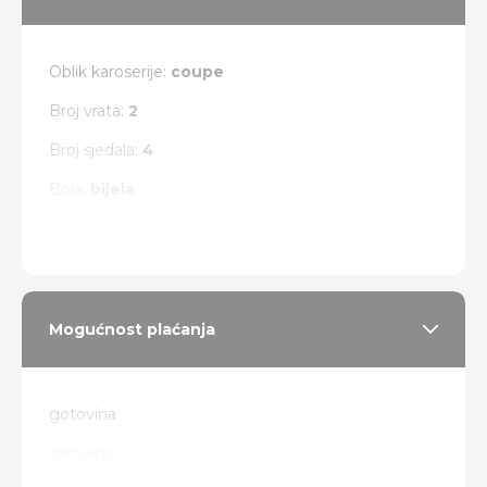
Oblik karoserije:
coupe
Broj vrata:
2
Broj sjedala:
4
Boja:
bijela
Vrsta pogona:
4 x 4
Mogućnost plaćanja
gotovina
zamjena