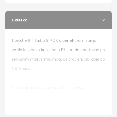
Ukratko
Porsche 911 Turbo S PDK u perfektnom stanju,
vozilo kao novo kupljeno u RH, uredno održavan po
servisnim intervalima, moguća provjera bilo gdje po
želji kupca...
Pisano jamstvo u trajanju od 12 mjeseci!
Od dodatne opreme:
PDK mjenjač