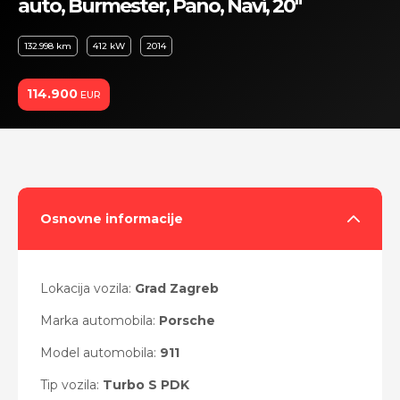
auto, Burmester, Pano, Navi, 20"
132.998 km
412 kW
2014
114.900
EUR
Osnovne informacije
Lokacija vozila:
Grad Zagreb
Marka automobila:
Porsche
Model automobila:
911
Tip vozila:
Turbo S PDK