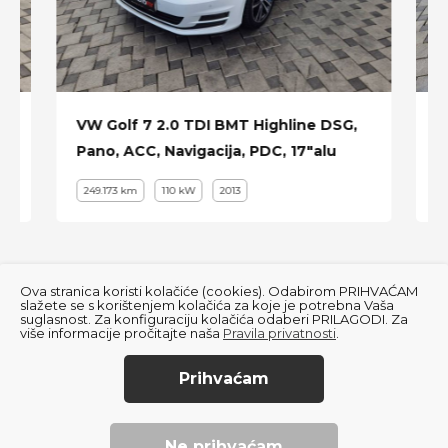
El. podesiva kožna sjedala
Memorija sjedala
Grijanje i hlađenje sjedala
Tempomat
VW Golf 7 2.0 TDI BMT Highline DSG,
B
Pano, ACC, Navigacija, PDC, 17"alu
S
Automatska klima
249.173 km
110 kW
2013
Navigacija
Trokraki volan
El. podesivi retrovizori
Ova stranica koristi kolačiće (cookies). Odabirom PRIHVAĆAM
El. rolo zastor na stražnjem staklu
slažete se s korištenjem kolačića za koje je potrebna Vaša
suglasnost. Za konfiguraciju kolačića odaberi PRILAGODI. Za
više informacije pročitajte naša
Pravila privatnosti
.
Keramičke kočnice
20" Alu sa ljetnim Continental gumama
Prihvaćam
© 2022
Autofly
. All Rights Reserved.
Porsche
itd...
Pravila privatnosti
Ne prihvaćam