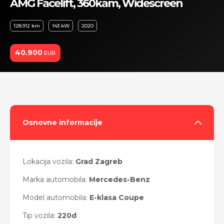
AMG Facelift, 360kam, Widescreen
128.912 km
143 kW
2020
40.900
EUR
Osnovne informacije
Lokacija vozila:
Grad Zagreb
Marka automobila:
Mercedes-Benz
Model automobila:
E-klasa Coupe
Tip vozila:
220d