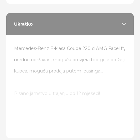
Ukratko
Mercedes-Benz E-klasa Coupe 220 d AMG Facelift,
uredno održavan, moguća provjera bilo gdje po želji
kupca, moguća prodaja putem leasinga...
Pisano jamstvo u trajanju od 12 mjeseci!
Od dodatne opreme:
Tvornički AMG paket
Night paket