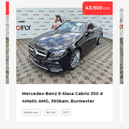
43.900
EUR
EUR
Mercedes-Benz E-klasa Cabrio 350 d
B
4Matic AMG, 360kam, Burmester
M
84.604 km
190 kW
2017