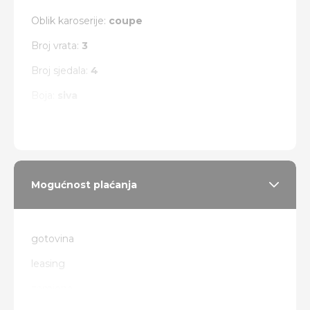
Oblik karoserije:
coupe
Broj vrata:
3
Broj sjedala:
4
Boja:
siva
Vrsta pogona:
zadnji
Mogućnost plaćanja
gotovina
leasing
zamjena