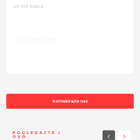
po želji kupca...
Od dodatne opreme:
Automatska klima
5 vrata
CD audio
Multifunkcijski volan
15" s M+S gumama
Kontakirajte nas
itd...
POGLEDAJTE I
OVO