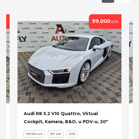
99.000
EUR
EUR
,
Audi R8 5.2 V10 Quattro, Virtual
S
Cockpit, Kamera, B&O, u PDV-u, 20"
N
139.000 km
397 kW
2016