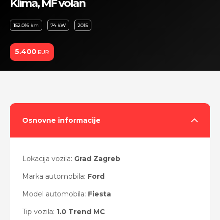
Klima, MF volan
152.016 km
74 kW
2015
5.400
EUR
Osnovne informacije
Lokacija vozila:
Grad Zagreb
Marka automobila:
Ford
Model automobila:
Fiesta
Tip vozila:
1.0 Trend MC