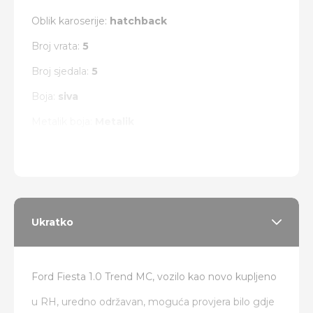
Oblik karoserije:
hatchback
Broj vrata:
5
Broj sjedala:
5
Boja:
siva
Metalik boja:
Metalik
Vrsta pogona:
prednji
Ukratko
Ford Fiesta 1.0 Trend MC, vozilo kao novo kupljeno
u RH, uredno održavan, moguća provjera bilo gdje