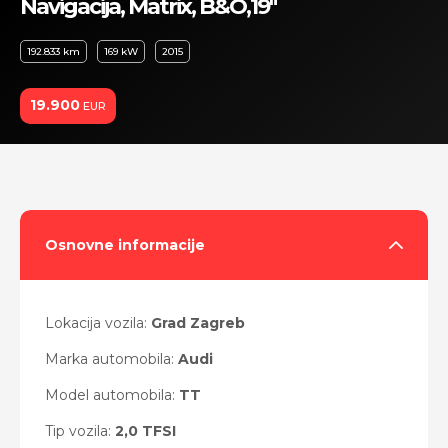
Navigacija, Matrix, B&O,19"
192.833 km
169 kW
2015
19.900
EUR
Osnovne informacije
Lokacija vozila:
Grad Zagreb
Marka automobila:
Audi
Model automobila:
TT
Tip vozila:
2,0 TFSI