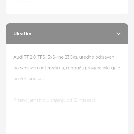
zamjena
Ukratko
Audi TT 2.0 TFSI 3xS-line 230ks, uredno održavan
po servisnim intervalima, moguća provjera bilo gdje
po želji kupca...
Pisano jamstvo u trajanju od 12 mjeseci!
Od dodatne opreme:
Virtual Cockpit