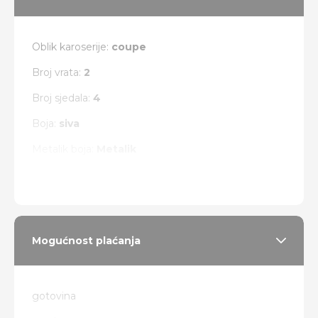
Oblik karoserije:
coupe
Broj vrata:
2
Broj sjedala:
4
Boja:
siva
Metalik boja:
Metalik
Vrsta pogona:
prednji
Mogućnost plaćanja
gotovina