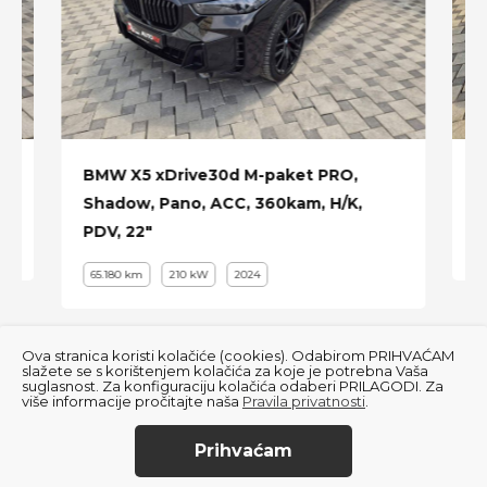
BMW X5 xDrive30d M-paket PRO,
B
Shadow, Pano, ACC, 360kam, H/K,
a
PDV, 22"
65.180 km
210 kW
2024
Ova stranica koristi kolačiće (cookies). Odabirom PRIHVAĆAM
slažete se s korištenjem kolačića za koje je potrebna Vaša
suglasnost. Za konfiguraciju kolačića odaberi PRILAGODI. Za
više informacije pročitajte naša
Pravila privatnosti
.
Prihvaćam
© 2022
Autofly
. All Rights Reserved.
Audi