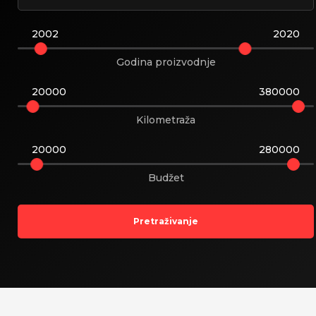
2002
2020
Godina proizvodnje
20000
380000
udi Land
Kilometraža
e Rover
20000
280000
Budžet
Pretraživanje