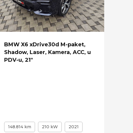
BMW X6 xDrive30d M-paket,
Jagu
Shadow, Laser, Kamera, ACC, u
auto
PDV-u, 21"
Temp
148.814 km
210 kW
2021
166