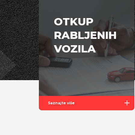
OTKUP
RABLJENIH
VOZILA
Saznajte više