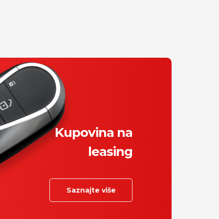
Kupovina na
leasing
Saznajte više