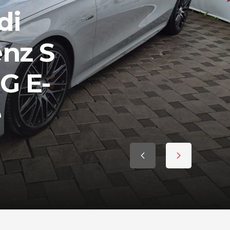
di
nz S
G E-
e