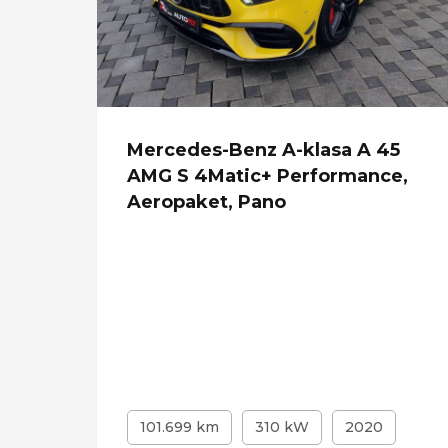
,
Mercedes-Benz A-klasa A 45
PDC,
AMG S 4Matic+ Performance,
Aeropaket, Pano
101.699 km
310 kW
2020