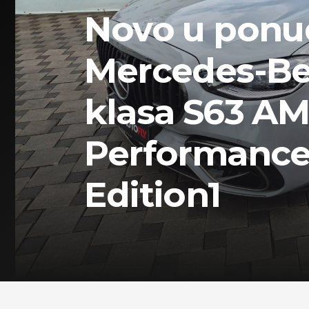
Novo u ponu
Mercedes-Be
klasa S63 AM
Performanc
Edition1