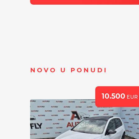
NOVO U PONUDI
0
10.500
EUR
EUR