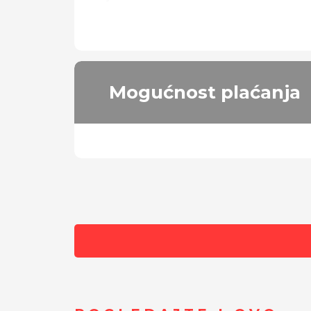
Vrsta pogona:
prednji
Mogućnost plaćanja