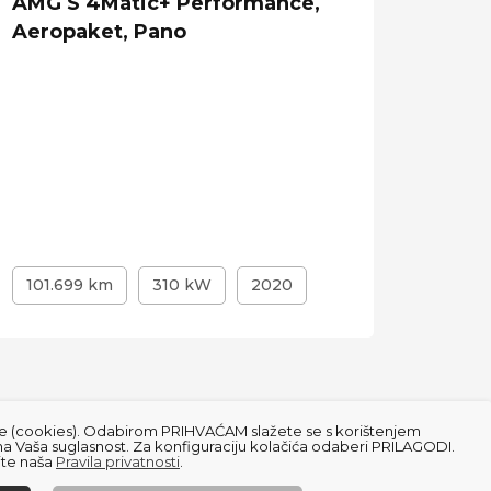
AMG S 4Matic+ Performance,
Pano,
Aeropaket, Pano
Temp
101.699 km
310 kW
2020
173.
čiće (cookies). Odabirom PRIHVAĆAM slažete se s korištenjem
na Vaša suglasnost. Za konfiguraciju kolačića odaberi PRILAGODI.
ajte naša
Pravila privatnosti
.