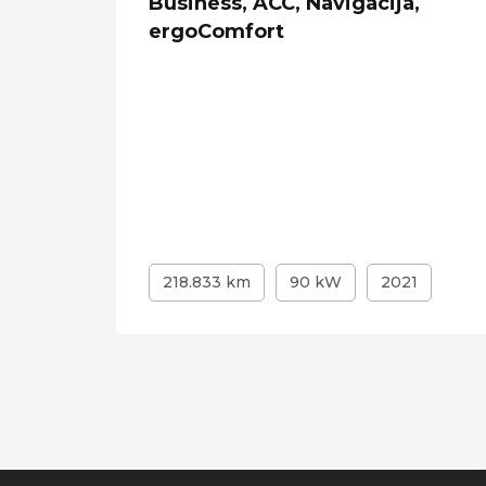
 20",
Business, ACC, Navigacija,
ergoComfort
8
218.833 km
90 kW
2021