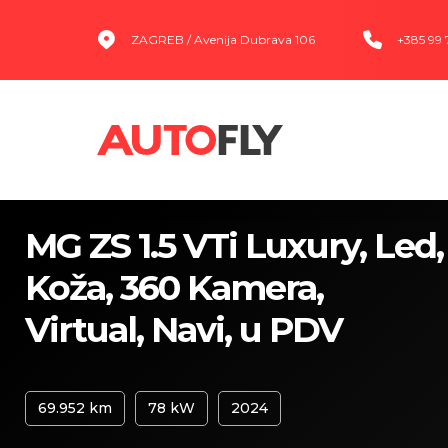
ZAGREB / Avenija Dubrava 106
+385 99
MG ZS 1.5 VTi Luxury, Led,
Koža, 360 Kamera,
Virtual, Navi, u PDV
69.952 km
78 kW
2024