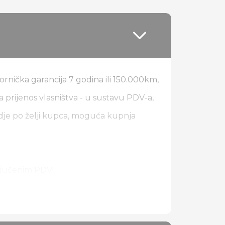
ornička garancija 7 godina ili 150.000km,
 prijenos vlasništva - u sustavu PDV-a,
dje po želji kupca, moguća kupnja
ključenim PDV!