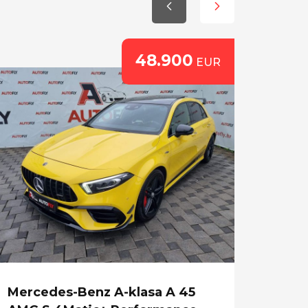
48.900
EUR
Mercedes-Benz A-klasa A 45
BMW 