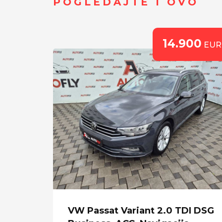
POGLEDAJTE I OVO
00
14.900
EUR
EUR
 360
VW Passat Variant 2.0 TDI DSG