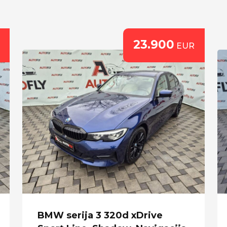
23.900
EUR
BMW serija 3 320d xDrive