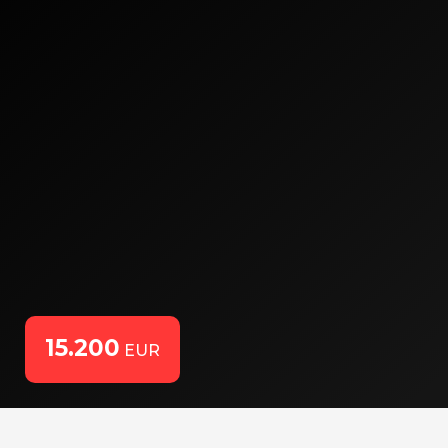
15.200
EUR