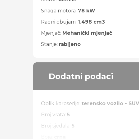
Snaga motora:
78 kW
Radni obujam:
1.498 cm3
Mjenjač:
Mehanički mjenjač
Stanje:
rabljeno
Dodatni podaci
Oblik karoserije:
terensko vozilo - SU
Broj vrata:
5
Broj sjedala:
5
Boja:
crna