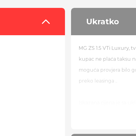
Ukratko
MG ZS 1.5 VTi Luxury, tv
kupac ne plaća taksu na
moguća provjera bilo g
preko leasinga ..
Iskazana cijena je sa u
Od dodatne opreme:
Luxury paket opreme