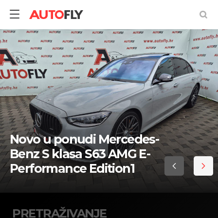
Pretraživanje
rabljenih
vozila
Novo u ponudi Mercedes-
Benz S klasa S63 AMG E-
Performance Edition1
PRETRAŽIVANJE