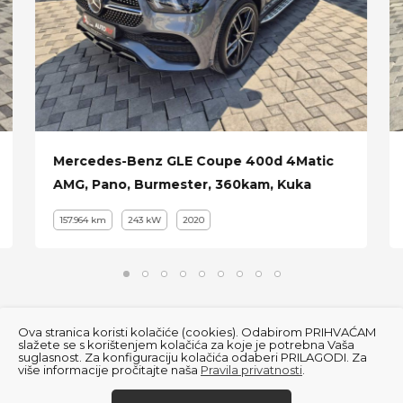
Mercedes-Benz GLE Coupe 400d 4Matic
AMG, Pano, Burmester, 360kam, Kuka
157.964 km
243 kW
2020
Ova stranica koristi kolačiće (cookies). Odabirom PRIHVAĆAM
slažete se s korištenjem kolačića za koje je potrebna Vaša
suglasnost. Za konfiguraciju kolačića odaberi PRILAGODI. Za
više informacije pročitajte naša
Pravila privatnosti
.