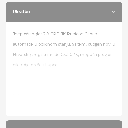
Ukratko
Jeep Wrangler 2.8 CRD JK Rubicon Cabrio
automatik u odličnom stanju, 91 tkm, kupljen novi u
Hrvatskoj, registriran do 03/2027., moguća provjera
bilo gdje po želji kupca...
Od dodatne opreme:
Vitlo
Hardtop (tvrdi krov)
Lift 2,5 in