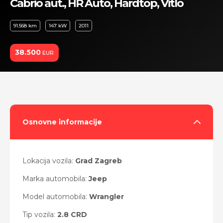
Cabrio aut., HR Auto, Hardtop, Vitlo
91.568 km
147 kW
2011
38.500
EUR
Osnovne informacije
Lokacija vozila:
Grad Zagreb
Marka automobila:
Jeep
Model automobila:
Wrangler
Tip vozila:
2.8 CRD