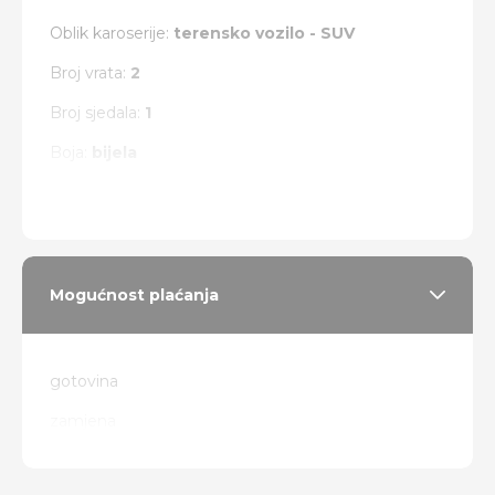
Oblik karoserije:
terensko vozilo - SUV
Broj vrata:
2
Broj sjedala:
1
Boja:
bijela
Vrsta pogona:
4 x 4
Mogućnost plaćanja
gotovina
zamjena