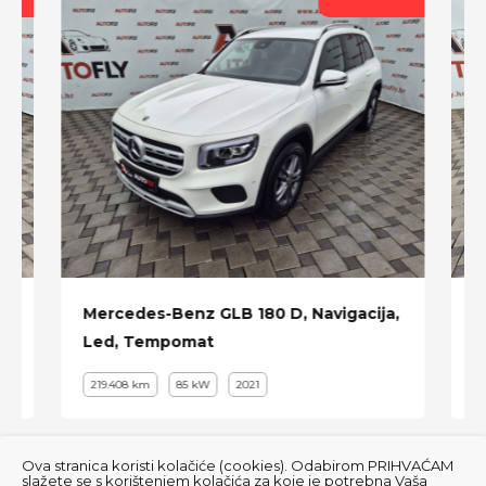
Mercedes-Benz GLB 180 D, Navigacija,
A
Led, Tempomat
L
219.408 km
85 kW
2021
Ova stranica koristi kolačiće (cookies). Odabirom PRIHVAĆAM
slažete se s korištenjem kolačića za koje je potrebna Vaša