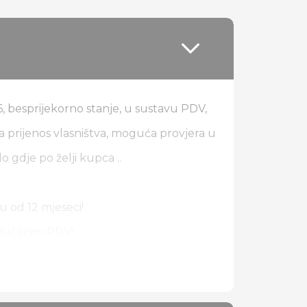
 besprijekorno stanje, u sustavu PDV,
 prijenos vlasništva, moguća provjera u
lo gdje po želji kupca ..
u od 12 mjeseci!
ključenim PDV!