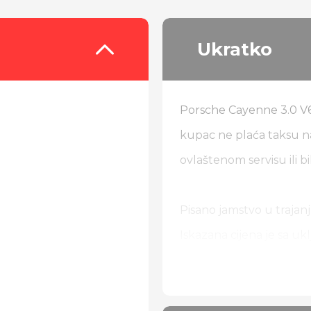
Ukratko
Porsche Cayenne 3.0 V6,
kupac ne plaća taksu na
ovlaštenom servisu ili bi
Pisano jamstvo u trajanj
Iskazana cijena je sa u
Od dodatne opreme:
Chrono paket opreme