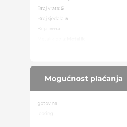
Broj vrata:
5
Broj sjedala:
5
Boja:
crna
Metalik boja:
Metalik
Vrsta pogona:
4 x 4
Mogućnost plaćanja
gotovina
leasing
zamjena