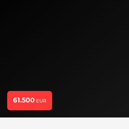
61.500
EUR