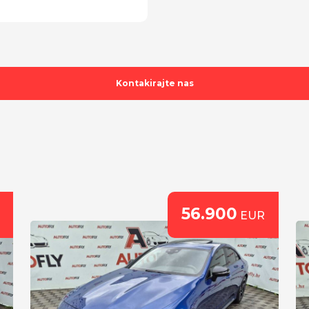
Zatamnjena stakla
Zatamnjivanje retrovizo
21" alu sa zimskim Con
2 ključa
Kontakirajte nas
itd ...
56.900
EUR