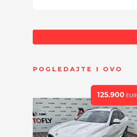
POGLEDAJTE I OVO
00
125.900
EUR
EUR