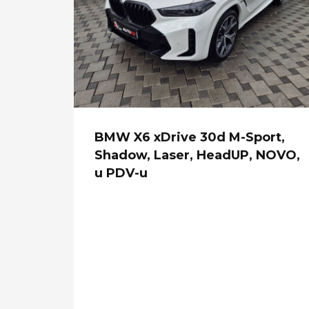
sign
BMW X6 xDrive 30d M-Sport,
C,
Shadow, Laser, HeadUP, NOVO,
u PDV-u