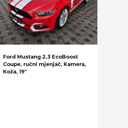
Ford Mustang 2.3 EcoBoost
VW Pa
Coupe, ručni mjenjač, Kamera,
Busin
Koža, 19"
PDV-