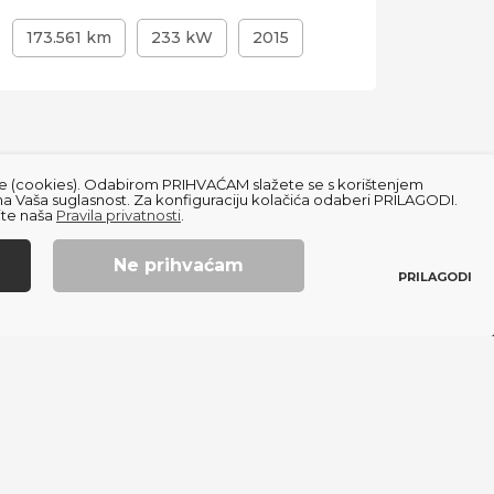
173.561 km
233 kW
2015
133.1
čiće (cookies). Odabirom PRIHVAĆAM slažete se s korištenjem
na Vaša suglasnost. Za konfiguraciju kolačića odaberi PRILAGODI.
ajte naša
Pravila privatnosti
.
Ne prihvaćam
PRILAGODI
Created using magic by
Social Wizard