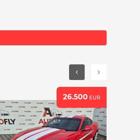
ra
tinental gumama
26.500
EUR