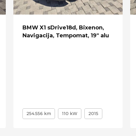
BMW X1 sDrive18d, Bixenon,
Navigacija, Tempomat, 19" alu
254.556 km
110 kW
2015