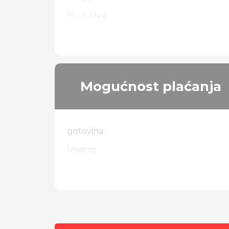
Boja:
siva
Vrsta pogona:
4 x 4
Mogućnost plaćanja
gotovina
leasing
zamjena