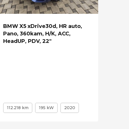
BMW X5 xDrive30d, HR auto,
Land
Pano, 360kam, H/K, ACC,
3.0 S
HeadUP, PDV, 22"
Kamer
112.218 km
195 kW
2020
115.