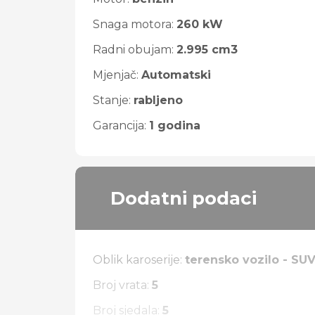
Snaga motora:
260 kW
Radni obujam:
2.995 cm3
Mjenjač:
Automatski
Stanje:
rabljeno
Garancija:
1 godina
Dodatni podaci
Oblik karoserije:
terensko vozilo - SU
Broj vrata:
5
Broj sjedala:
5