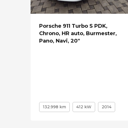
Porsche 911 Turbo S PDK,
,
Chrono, HR auto, Burmester,
Pano, Navi, 20"
9
132.998 km
412 kW
2014