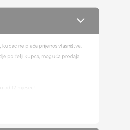
 kupac ne plaća prijenos vlasništva,
dje po želji kupca, moguća prodaja
u od 12 mjeseci!