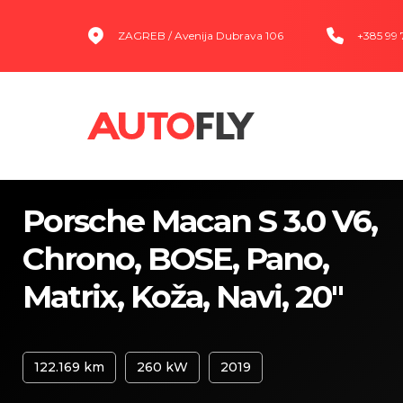
ZAGREB / Avenija Dubrava 106
+385 99
Porsche Macan S 3.0 V6,
Chrono, BOSE, Pano,
Matrix, Koža, Navi, 20"
122.169 km
260 kW
2019