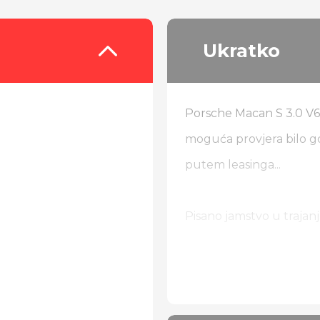
Ukratko
Porsche Macan S 3.0 V6,
moguća provjera bilo g
putem leasinga...
Pisano jamstvo u trajanj
Od dodatne opreme:
Chrono paket
Carbon paket interijera