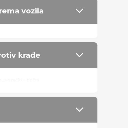
rema vozila
sjedala
u izvedbi nappa kože
rotiv krađe
 kombinaciji
+ suvozački + bočni
 volan
kova