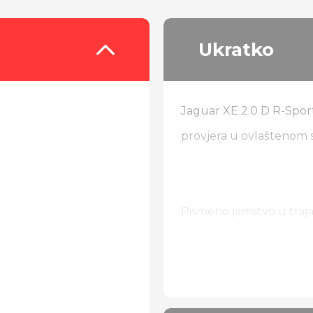
Ukratko
Jaguar XE 2.0 D R-Spo
provjera u ovlaštenom ser
Pismeno jamstvo u traja
Od dodatne opreme:
R-Sport
Trokraki multifunkcijski