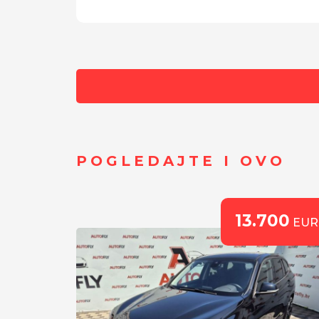
POGLEDAJTE I OVO
00
13.700
EUR
EUR