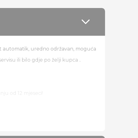
rt automatik, uredno održavan, moguća
visu ili bilo gdje po želji kupca ..
nju od 12 mjeseci!
 F1 volan