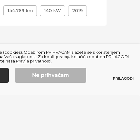
144.769 km
140 kW
2019
151.4
čiće (cookies). Odabirom PRIHVAĆAM slažete se s korištenjem
na Vaša suglasnost. Za konfiguraciju kolačića odaberi PRILAGODI.
ajte naša
Pravila privatnosti
.
Ne prihvaćam
PRILAGODI
Created using magic by
Social Wizard