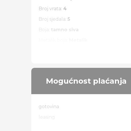
Broj vrata:
4
Broj sjedala:
5
Boja:
tamno siva
Metalik boja:
Metalik
Vrsta pogona:
zadnji
Mogućnost plaćanja
gotovina
leasing
zamjena