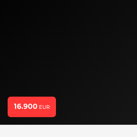
16.900
EUR