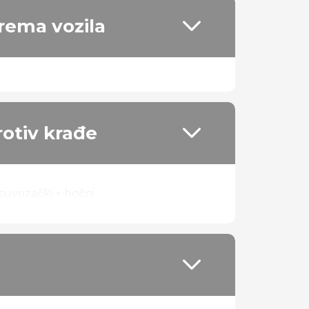
rema vozila
zora
 klima
a
rotiv krađe
+ suvozački + bočni