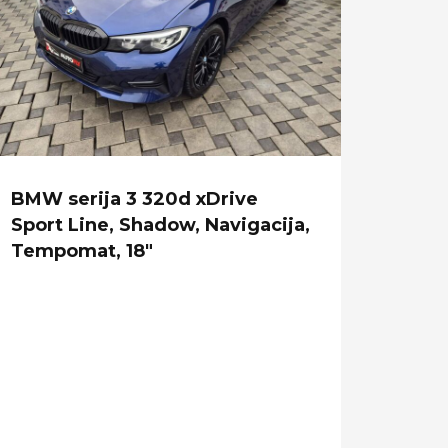
BMW serija 3 320d xDrive
BMW 
Sport Line, Shadow, Navigacija,
Indiv
Tempomat, 18"
360k