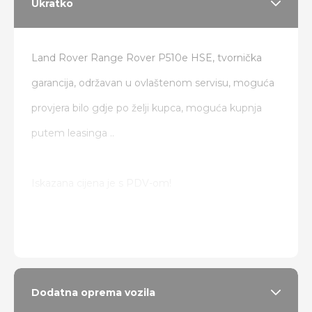
Ukratko
Land Rover Range Rover P510e HSE, tvornička
garancija, održavan u ovlaštenom servisu, moguća
provjera bilo gdje po želji kupca, moguća kupnja
putem leasinga ..
Iskazana cijena je s PDV-om!
Od dodatne opreme:
Zračni ovjes
El. podesivi multifunkcijski F1 volan
Dodatna oprema vozila
Grijanje volana