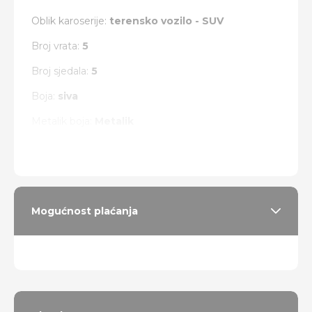
Oblik karoserije:
terensko vozilo - SUV
Broj vrata:
5
Broj sjedala:
5
Boja:
siva
Metalik boja:
Metalik
Vrsta pogona:
4 x 4
Mogućnost plaćanja