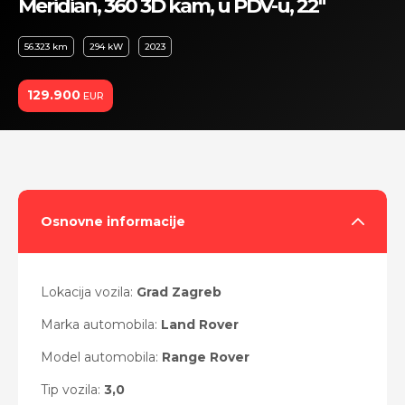
Meridian, 360 3D kam, u PDV-u, 22"
56.323 km
294 kW
2023
129.900
EUR
Osnovne informacije
Lokacija vozila:
Grad Zagreb
Marka automobila:
Land Rover
Model automobila:
Range Rover
Tip vozila:
3,0