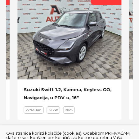
22" alu sa zimskim Pirelli gumama
itd ...
Suzuki Swift 1.2, Kamera, Keyless GO,
M
Navigacija, u PDV-u, 16"
T
22.976 km
61 kW
2025
Ova stranica koristi kolačiće (cookies). Odabirom PRIHVAĆAM
slažete se s korištenjem kolačića za koje je potrebna Vaša