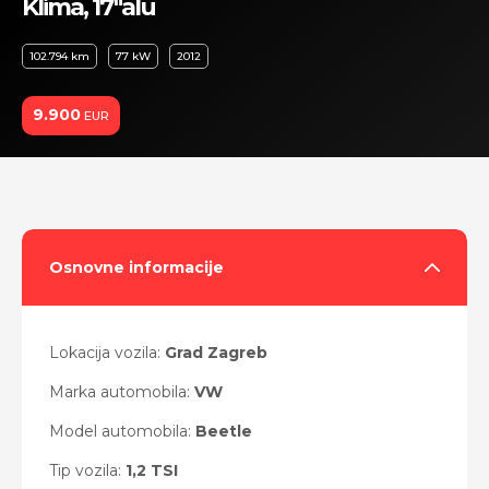
Klima, 17"alu
102.794 km
77 kW
2012
9.900
EUR
Osnovne informacije
Lokacija vozila:
Grad Zagreb
Marka automobila:
VW
Model automobila:
Beetle
Tip vozila:
1,2 TSI