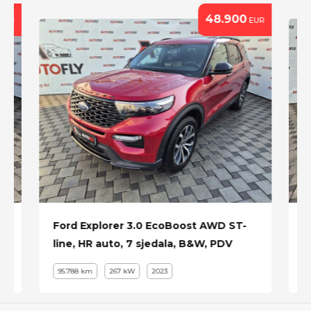
48.900
EUR
EUR
Ford Explorer 3.0 EcoBoost AWD ST-
S
line, HR auto, 7 sjedala, B&W, PDV
S
95.788 km
267 kW
2023