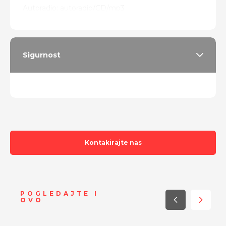
Autoradio: autoradio/CD/mp3
Sigurnost
Kontakirajte nas
POGLEDAJTE I
OVO