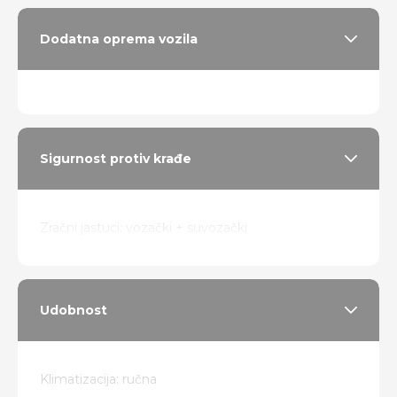
Maglenke
Dodatna oprema vozila
17" Alu sa ljetnim Hankook gumama
itd...
Sigurnost protiv krađe
Zračni jastuci: vozački + suvozački
Udobnost
Klimatizacija: ručna