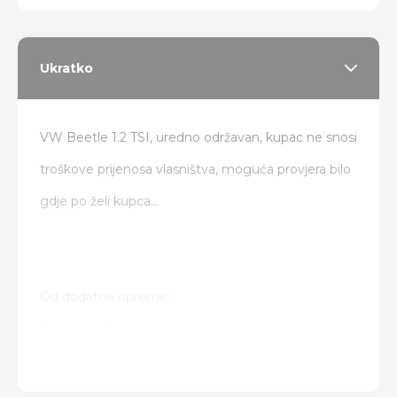
Ukratko
VW Beetle 1.2 TSI, uredno održavan, kupac ne snosi
troškove prijenosa vlasništva, moguća provjera bilo
gdje po želi kupca...
Od dodatne opreme:
Tempomat
Klima
El. podesivi grijani retrovizori