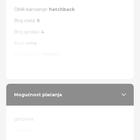
Oblik karoserije:
hatchback
Broj vrata:
5
Broj sjedala:
4
Boja:
crna
Metalik boja:
Metalik
Vrsta pogona:
prednji
Mogućnost plaćanja
gotovina
zamjena