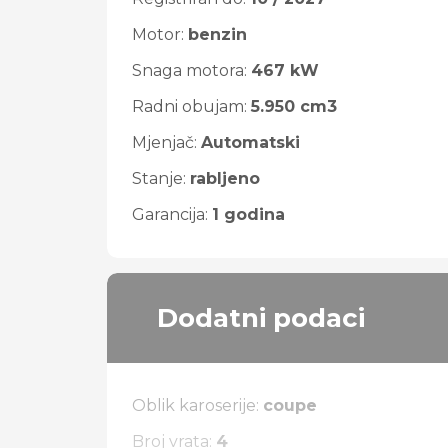
Motor:
benzin
Snaga motora:
467 kW
Radni obujam:
5.950 cm3
Mjenjač:
Automatski
Stanje:
rabljeno
Garancija:
1 godina
Dodatni podaci
Oblik karoserije:
coupe
Broj vrata:
4