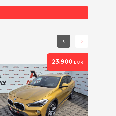
e prtljažnika
ora
ama
ra
23.900
EUR
tinental gumama