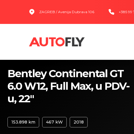
ZAGREB / Avenija Dubrava 106
+385 99
Bentley Continental GT
6.0 W12, Full Max, u PDV-
u, 22"
153.898 km
467 kW
2018