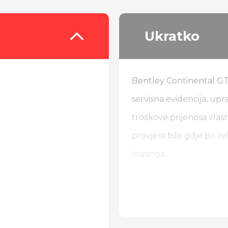
Ukratko
Bentley Continental GT
servisna evidencija, upr
troškove prijenosa vlas
provjera bilo gdje po 
leasinga...
Pisano jamstvo u trajanj
Od dodatne opreme: