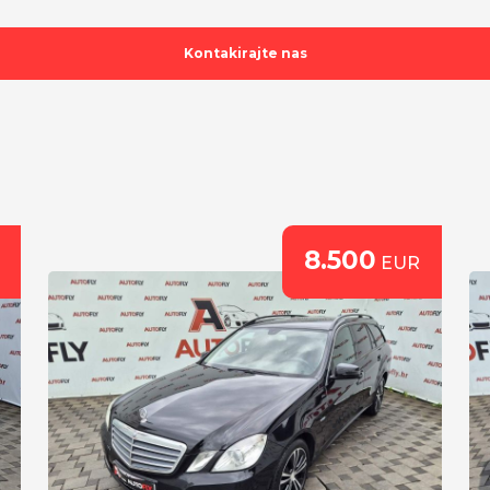
El. podešavanje sjedala
El. otvaranje i zatvaranj
Kontakirajte nas
El. preklapanje retroviz
Parking senzori
Senzori za tlak u gum
Zatamnjena stakla
Zatamnjivanje retrovizo
8.500
EUR
22" alu sa ljetnim Con
itd..