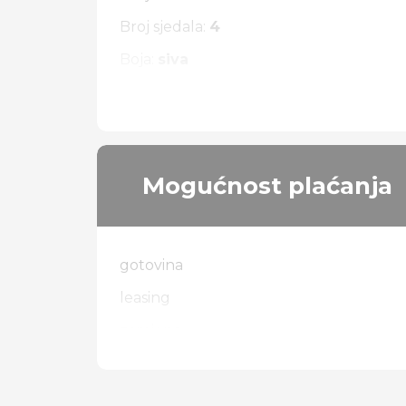
Broj sjedala:
4
Boja:
siva
Vrsta pogona:
4 x 4
Mogućnost plaćanja
gotovina
leasing
zamjena