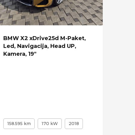
BMW X2 xDrive25d M-Paket,
BMW 
Led, Navigacija, Head UP,
Indiv
Kamera, 19"
6 sje
158.595 km
170 kW
2018
143.