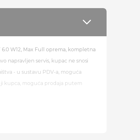
 6.0 W12, Max Full oprema, kompletna
avo napravljen servis, kupac ne snosi
ništva - u sustavu PDV-a, moguća
želji kupca, moguća prodaja putem
u od 12 mjeseci!