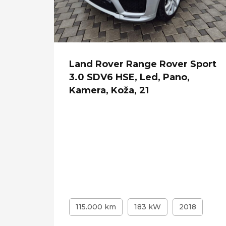
us, HR
Land Rover Range Rover Sport
Navi,
3.0 SDV6 HSE, Led, Pano,
Kamera, Koža, 21
9
115.000 km
183 kW
2018