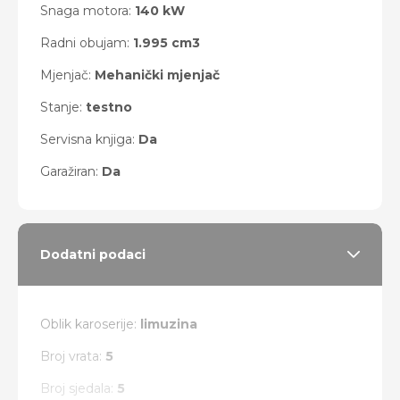
Snaga motora:
140 kW
Radni obujam:
1.995 cm3
Mjenjač:
Mehanički mjenjač
Stanje:
testno
Servisna knjiga:
Da
Garažiran:
Da
Dodatni podaci
Oblik karoserije:
limuzina
Broj vrata:
5
Broj sjedala:
5