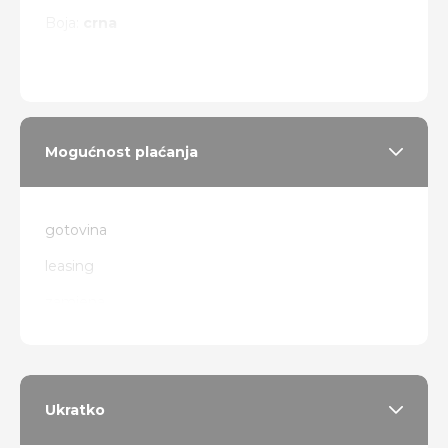
Boja:
crna
Vrsta pogona:
zadnji
Mogućnost plaćanja
gotovina
leasing
zamjena
Ukratko