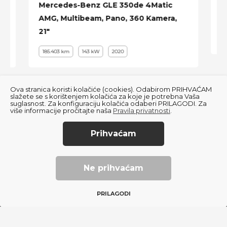
Parking senzori
Mercedes-Benz GLE 350de 4Matic
P
AMG, Multibeam, Pano, 360 Kamera,
P
Senzori za kišu i svjetla
21"
Zatamnjivanje retrovizora
185.403 km
143 kW
2020
Zatamnjena stakla
19" alu sa odličnim Michelin gumama
Ova stranica koristi kolačiće (cookies). Odabirom PRIHVAĆAM
itd...
slažete se s korištenjem kolačića za koje je potrebna Vaša
suglasnost. Za konfiguraciju kolačića odaberi PRILAGODI. Za
više informacije pročitajte naša
Pravila privatnosti
.
Prihvaćam
© 2022
Autofly
. All Rights Reserved.
BMW
Pravila privatnosti
serija
Ne prihvaćam
Created using magic by
Social Wizard
4
PRILAGODI
Gran