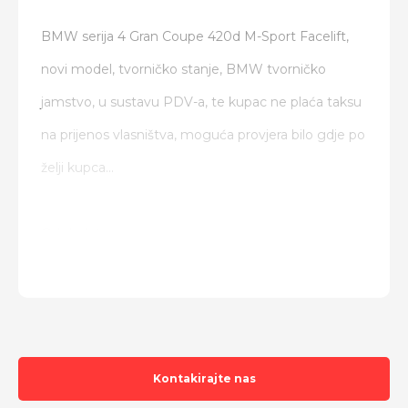
BMW serija 4 Gran Coupe 420d M-Sport Facelift,
novi model, tvorničko stanje, BMW tvorničko
jamstvo, u sustavu PDV-a, te kupac ne plaća taksu
na prijenos vlasništva, moguća provjera bilo gdje po
želji kupca...
Od dodatne opreme:
Tvornički vanjski i unutranji M-Paket
Led svjetla
Digitalni sat
Stražnja kamera
Kontakirajte nas
Navigacija