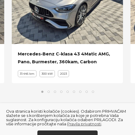
Mercedes-Benz C-klasa 43 4Matic AMG,
Pano, Burmester, 360kam, Carbon
31.446 km
300 kW
2023
Ova stranica koristi kolačiće (cookies). Odabirom PRIHVAĆAM
slažete se s korištenjem kolačića za koje je potrebna Vaša
suglasnost. Za konfiguraciju kolačića odaberi PRILAGODI. Za
više informacije pročitajte naša
Pravila privatnosti
.