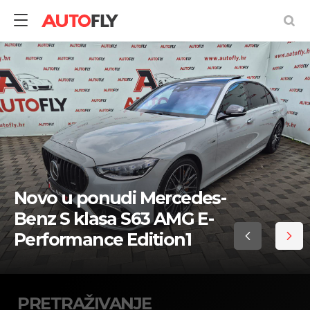
Pretraživanje
rabljenih
vozila
Novo u ponudi Mercedes-
Benz S klasa S63 AMG E-
Performance Edition1
PRETRAŽIVANJE