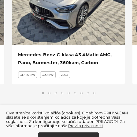
Mercedes-Benz C-klasa 43 4Matic AMG,
Pano, Burmester, 360kam, Carbon
31.446 km
300 kW
2023
Ova stranica koristi kolačiće (cookies). Odabirom PRIHVAĆAM
slažete se s korištenjem kolačića za koje je potrebna Vaša
suglasnost. Za konfiguraciju kolačića odaberi PRILAGODI. Za
više informacije pročitajte naša
Pravila privatnosti
.