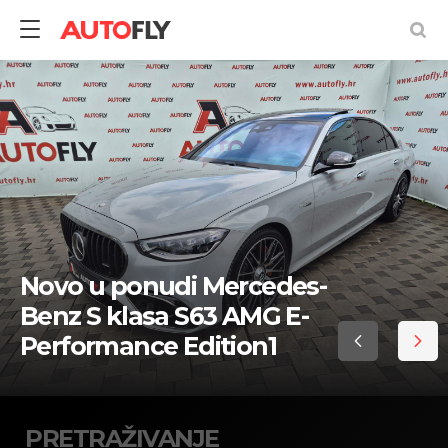
Pretraživanje
rabljenih
vozila
Novo u ponudi Mercedes-
Benz S klasa S63 AMG E-
Performance Edition1
PRETRAŽIVANJE