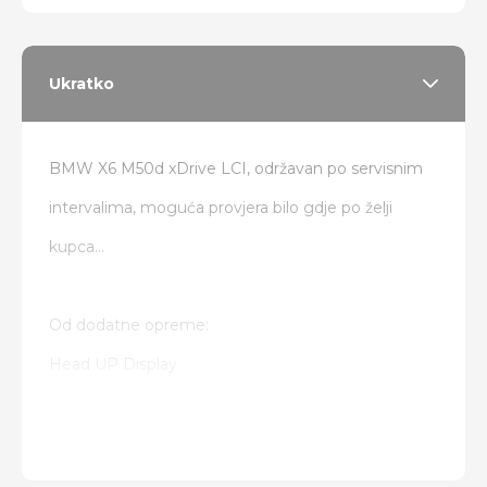
Ukratko
BMW X6 M50d xDrive LCI, održavan po servisnim
intervalima, moguća provjera bilo gdje po želji
kupca...
Od dodatne opreme:
Head UP Display
Grijanje sjedala
Led svjetla
HIFI audio