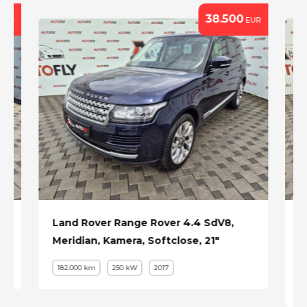
38.500
EUR
EUR
Land Rover Range Rover 4.4 SdV8,
M
Meridian, Kamera, Softclose, 21"
A
P
182.000 km
250 kW
2017