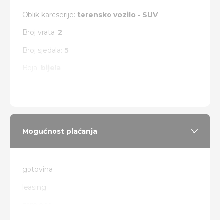
Oblik karoserije:
terensko vozilo - SUV
Broj vrata:
2
Broj sjedala:
5
Boja:
bijela
Vrsta pogona:
4 x 4
Mogućnost plaćanja
gotovina
leasing
zamjena