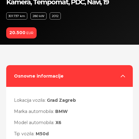
Kamera, Tempomat, PDC, Navi, 19
301.737 km
280 kW
2012
20.500
EUR
Osnovne informacije
Lokacija vozila:
Grad Zagreb
Marka automobila:
BMW
Model automobila:
X6
Tip vozila:
M50d