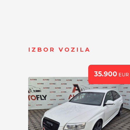
IZBOR VOZILA
0
35.900
EUR
EUR