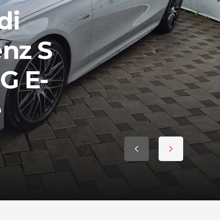
di
nz S
G E-
e