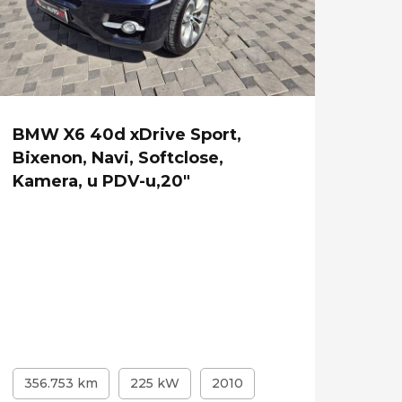
BMW X6 40d xDrive Sport,
Mer
Bixenon, Navi, Softclose,
450d
Kamera, u PDV-u,20"
Pano
356.753 km
225 kW
2010
67.