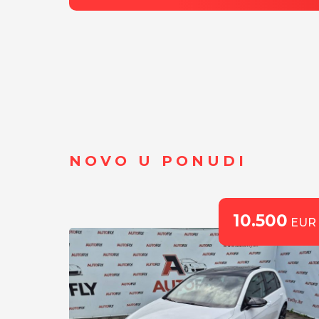
NOVO U PONUDI
0
10.500
EUR
EUR