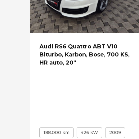
ort
Audi RS6 Quattro ABT V10
era,
Biturbo, Karbon, Bose, 700 KS,
HR auto, 20"
188.000 km
426 kW
2009