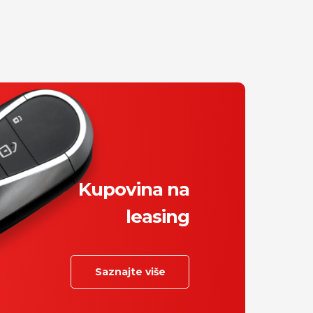
Kupovina na
leasing
Saznajte više