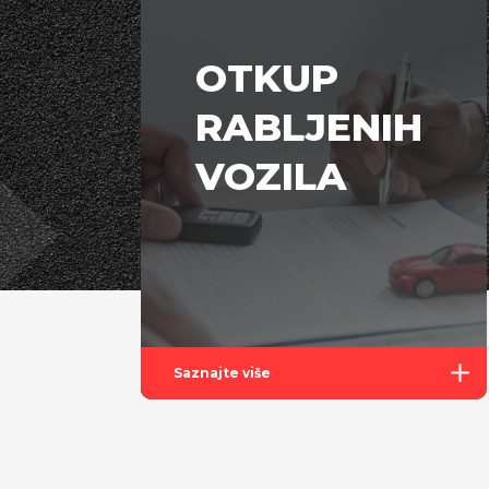
OTKUP
RABLJENIH
VOZILA
Saznajte više