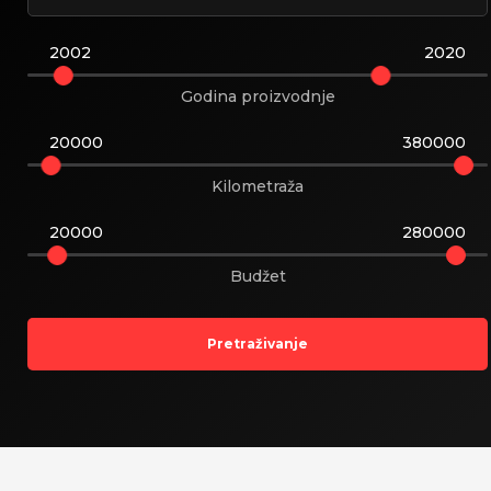
2002
2020
Godina proizvodnje
20000
380000
udi Land
Kilometraža
e Rover
20000
280000
Budžet
Pretraživanje