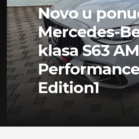
Novo u ponu
Mercedes-Be
klasa S63 AM
Performanc
Edition1