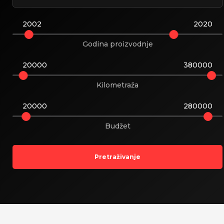
2002
2020
Godina proizvodnje
20000
380000
udi Land
Kilometraža
e Rover
20000
280000
Budžet
Pretraživanje