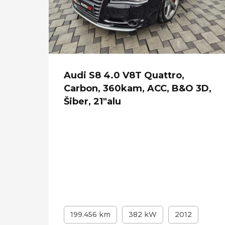
Audi S8 4.0 V8T Quattro,
ni
Carbon, 360kam, ACC, B&O 3D,
Šiber, 21"alu
199.456 km
382 kW
2012