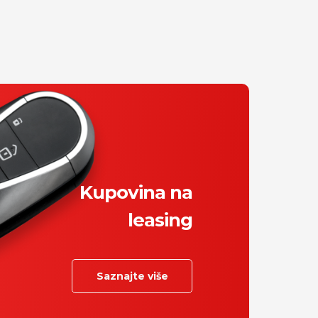
Kupovina na
leasing
Saznajte više