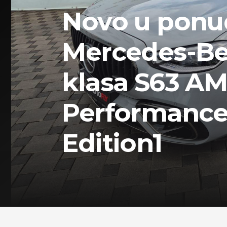
Novo u ponu
Mercedes-Be
klasa S63 AM
Performanc
Edition1