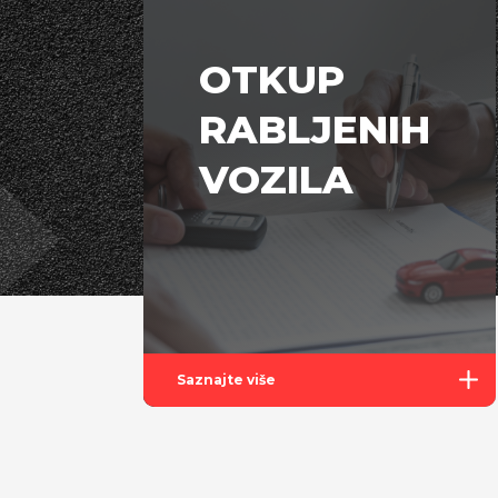
OTKUP
RABLJENIH
VOZILA
Saznajte više