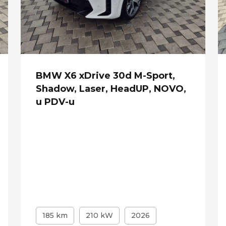
BMW X6 xDrive 30d M-Sport,
Shadow, Laser, HeadUP, NOVO,
u PDV-u
185 km
210 kW
2026