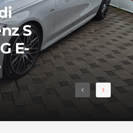
di
nz S
G E-
e