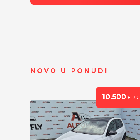
NOVO U PONUDI
0
10.500
EUR
EUR