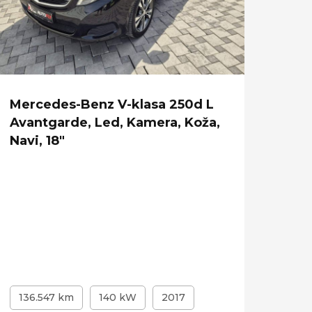
Mercedes-Benz V-klasa 250d L
Merc
Avantgarde, Led, Kamera, Koža,
AMG
Navi, 18"
Aer
136.547 km
140 kW
2017
101