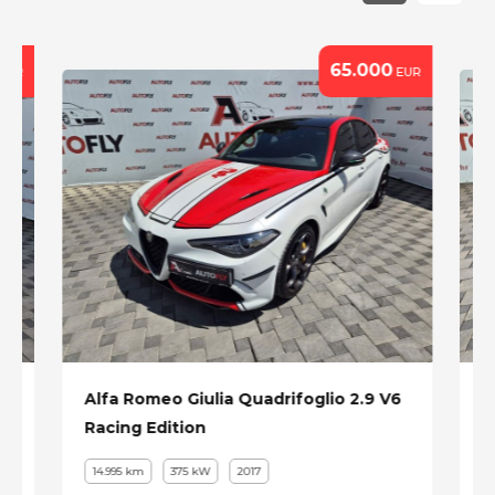
65.000
EUR
EUR
Alfa Romeo Giulia Quadrifoglio 2.9 V6
A
Racing Edition
M
14.995 km
375 kW
2017