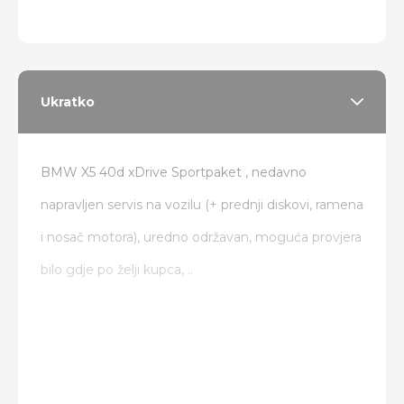
zamjena
Ukratko
BMW X5 40d xDrive Sportpaket , nedavno
napravljen servis na vozilu (+ prednji diskovi, ramena
i nosač motora), uredno održavan, moguća provjera
bilo gdje po želji kupca, ..
Od dodatne opreme:
Digitalni sat