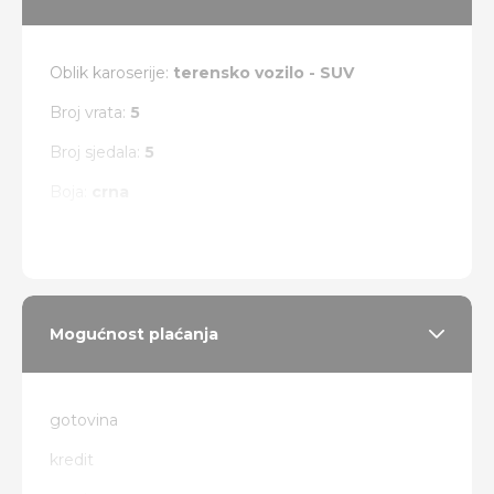
Oblik karoserije:
terensko vozilo - SUV
Broj vrata:
5
Broj sjedala:
5
Boja:
crna
Vrsta pogona:
4 x 4
Mogućnost plaćanja
gotovina
kredit