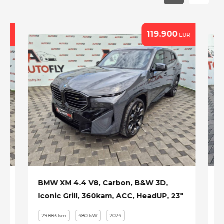
119.900
EUR
EUR
BMW XM 4.4 V8, Carbon, B&W 3D,
R
Iconic Grill, 360kam, ACC, HeadUP, 23"
G
29.883 km
480 kW
2024