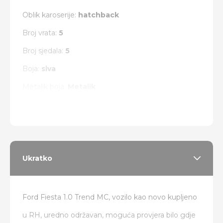
Oblik karoserije:
hatchback
Broj vrata:
5
Broj sjedala:
5
Boja:
siva
Metalik boja:
Metalik
Vrsta pogona:
prednji
Ukratko
Ford Fiesta 1.0 Trend MC, vozilo kao novo kupljeno
u RH, uredno održavan, moguća provjera bilo gdje