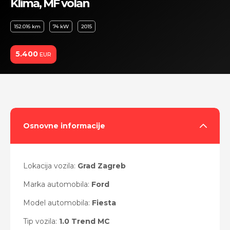
Klima, MF volan
152.016 km
74 kW
2015
5.400
EUR
Osnovne informacije
Lokacija vozila:
Grad Zagreb
Marka automobila:
Ford
Model automobila:
Fiesta
Tip vozila:
1.0 Trend MC