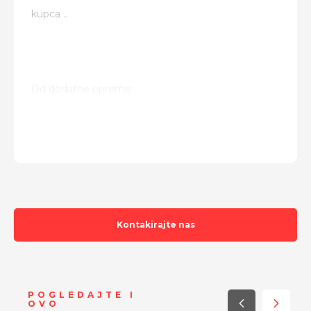
kupca ..
Od dodatne opreme:
DSG mjenjač
Modovi vožnje
Trokraki multifunkcijski F1 volan
El. podesivi grijani retrovizori
Prednji i stražnji parking senzori
Kontakirajte nas
Dvozonska automatska klima
Tempomat
Park Pilot
POGLEDAJTE I
OVO