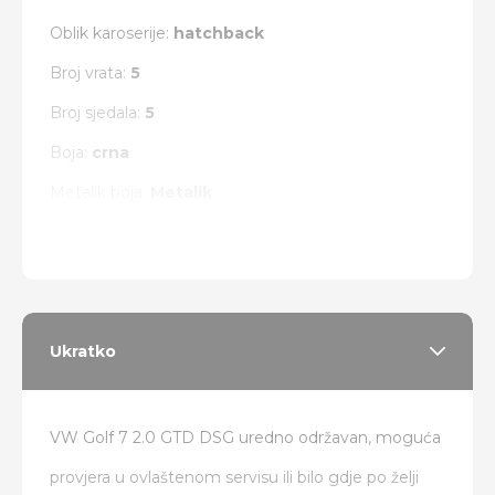
Oblik karoserije:
hatchback
Broj vrata:
5
Broj sjedala:
5
Boja:
crna
Metalik boja:
Metalik
Vrsta pogona:
prednji
Ukratko
VW Golf 7 2.0 GTD DSG uredno održavan, moguća
provjera u ovlaštenom servisu ili bilo gdje po želji