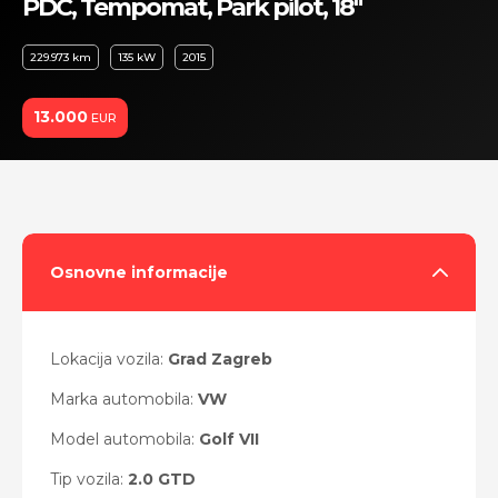
PDC, Tempomat, Park pilot, 18"
229.973 km
135 kW
2015
13.000
EUR
Osnovne informacije
Lokacija vozila:
Grad Zagreb
Marka automobila:
VW
Model automobila:
Golf VII
Tip vozila:
2.0 GTD