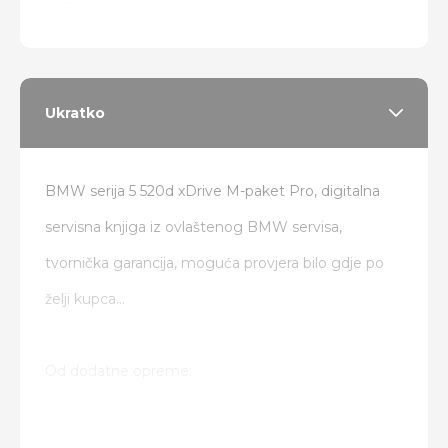
zamjena
Ukratko
BMW serija 5 520d xDrive M-paket Pro, digitalna
servisna knjiga iz ovlaštenog BMW servisa,
tvornička garancija, moguća provjera bilo gdje po
želji kupca...
Od dodatne opreme:
Shadowline
Laser svjetla