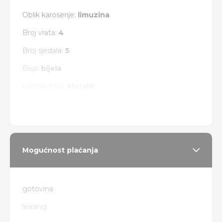
Oblik karoserije:
limuzina
Broj vrata:
4
Broj sjedala:
5
Boja:
bijela
Metalik boja:
Metalik
Vrsta pogona:
4 x 4
Mogućnost plaćanja
gotovina
leasing