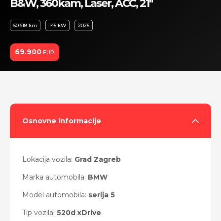
B&W, 360kam, Laser, ACC, 21"
50.618 km
145 kW
2025
69.900
EUR
Osnovne informacije
Lokacija vozila:
Grad Zagreb
Marka automobila:
BMW
Model automobila:
serija 5
Tip vozila:
520d xDrive