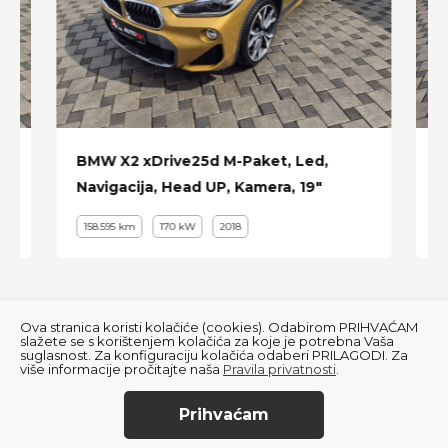
El. podešavanje volana
Crystal ambient light
360 kamera
ACC- Adaptive Cruise Control
Sustav za praćenje znakova
BMW X2 xDrive25d M-Paket, Led,
M
Navigacija, Head UP, Kamera, 19"
a
Sustav za prepoznavanje mrtvog kuta
158.595 km
170 kW
2018
Zakratanje svih kotača
Grijanje svih sjedala
Hlađenje sjedala
Ova stranica koristi kolačiće (cookies). Odabirom PRIHVAĆAM
4-ero zonska automatska klima
slažete se s korištenjem kolačića za koje je potrebna Vaša
suglasnost. Za konfiguraciju kolačića odaberi PRILAGODI. Za
više informacije pročitajte naša
Pravila privatnosti
.
Zavjese na stražnjim staklima
Senzori za kišu i svjetla
Prihvaćam
© 2022
Autofly
. All Rights Reserved.
BMW
Automatsko paljenje i gašenje dugih svjetala