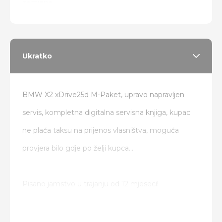
zamjena
Ukratko
BMW X2 xDrive25d M-Paket, upravo napravljen
servis, kompletna digitalna servisna knjiga, kupac
ne plaća taksu na prijenos vlasništva, moguća
provjera bilo gdje po želji kupca...
Pisano jamstvo u trajanju od 12 mjeseci!
Od dodatne opreme: