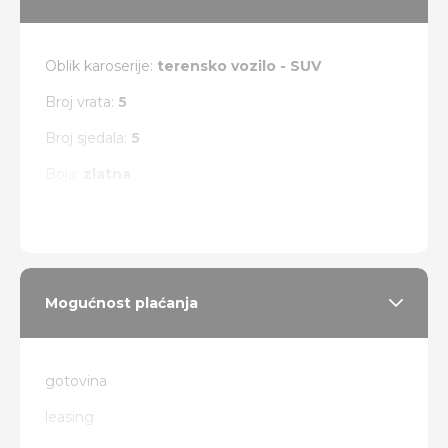
Oblik karoserije:
terensko vozilo - SUV
Broj vrata:
5
Broj sjedala:
5
Boja:
zlatna
Vrsta pogona:
4 x 4
Mogućnost plaćanja
gotovina
leasing