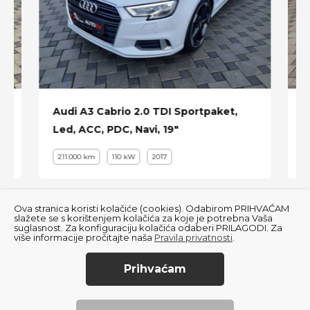
Senzori za tlak u gumama
Parking senzori
Tempomat
Zatamnjena stakla
Zatamnjivanje retrovizora
Audi A3 Cabrio 2.0 TDI Sportpaket,
B
Led, ACC, PDC, Navi, 19"
L
19" alu sa odličnim Hankook gumama
211.000 km
110 kW
2017
itd...
Ova stranica koristi kolačiće (cookies). Odabirom PRIHVAĆAM
slažete se s korištenjem kolačića za koje je potrebna Vaša
suglasnost. Za konfiguraciju kolačića odaberi PRILAGODI. Za
više informacije pročitajte naša
Pravila privatnosti
.
Prihvaćam
© 2022
Autofly
. All Rights Reserved.
BMW
Pravila privatnosti