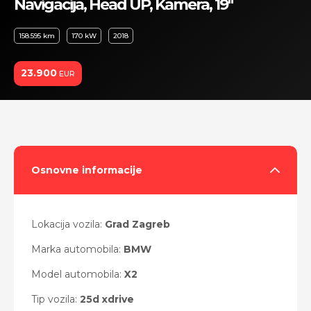
Navigacija, Head UP, Kamera, 19"
158.595 km
170 kW
2018
23.900
EUR
Osnovne informacije
Lokacija vozila:
Grad Zagreb
Marka automobila:
BMW
Model automobila:
X2
Tip vozila:
25d xdrive