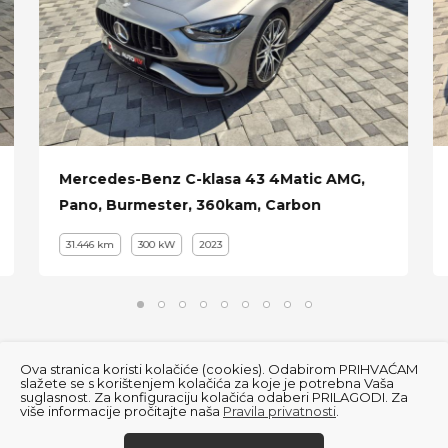
Mercedes-Benz C-klasa 43 4Matic AMG,
Pano, Burmester, 360kam, Carbon
31.446 km
300 kW
2023
Ova stranica koristi kolačiće (cookies). Odabirom PRIHVAĆAM
slažete se s korištenjem kolačića za koje je potrebna Vaša
suglasnost. Za konfiguraciju kolačića odaberi PRILAGODI. Za
više informacije pročitajte naša
Pravila privatnosti
.