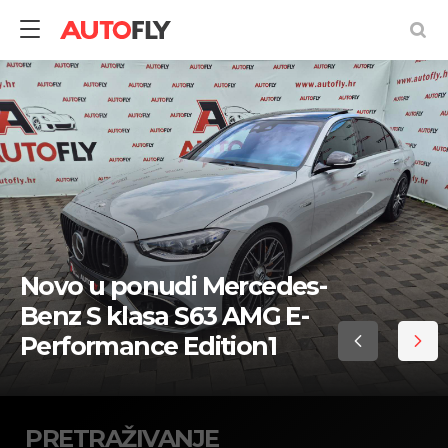
Pretraživanje
rabljenih
vozila
Novo u ponudi Mercedes-
Benz S klasa S63 AMG E-
Performance Edition1
PRETRAŽIVANJE