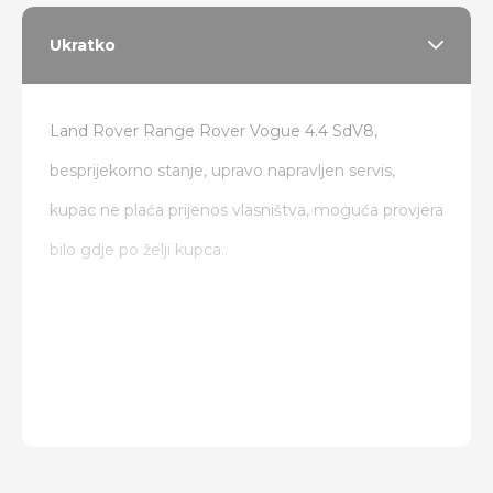
Ukratko
Land Rover Range Rover Vogue 4.4 SdV8,
besprijekorno stanje, upravo napravljen servis,
kupac ne plaća prijenos vlasništva, moguća provjera
bilo gdje po želji kupca..
Od dodatne opreme:
Zračni ovjes
4x4
Virtual display