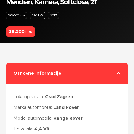
Meridian, Kamera, Softclose, 21"
182.000 km
250 kW
2017
38.500
EUR
Osnovne informacije
Lokacija vozila:
Grad Zagreb
Marka automobila:
Land Rover
Model automobila:
Range Rover
Tip vozila:
4,4 V8