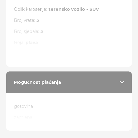
Oblik karoserije:
terensko vozilo - SUV
Broj vrata:
5
Broj sjedala:
5
Boja:
plava
Vrsta pogona:
4 x 4
Mogućnost plaćanja
gotovina
zamjena