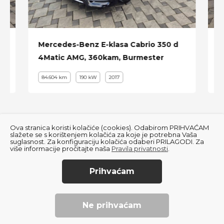
Multifunkcijski volan
Grijanje volana
Prednji/Stražnji parking senzori
,
Mercedes-Benz E-klasa Cabrio 350 d
A
4Matic AMG, 360kam, Burmester
C
Senzor za kišu i svjetlo
84.604 km
190 kW
2017
Zatamnjivanje retrovizora
Zatamnjena stakla
Start/Stop sistem
Ova stranica koristi kolačiće (cookies). Odabirom PRIHVAĆAM
21" alu felge
slažete se s korištenjem kolačića za koje je potrebna Vaša
suglasnost. Za konfiguraciju kolačića odaberi PRILAGODI. Za
više informacije pročitajte naša
Pravila privatnosti
.
itd ...
Prihvaćam
© 2022
Autofly
. All Rights Reserved.
Land
Pravila privatnosti
Rover
Ne prihvaćam
Created using magic by
Social Wizard