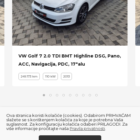
VW Golf 7 2.0 TDI BMT Highline DSG, Pano,
ACC, Navigacija, PDC, 17"alu
249.173 km
110 kW
2013
Ova stranica koristi kolačiće (cookies). Odabirom PRIHVAĆAM
slažete se s korištenjem kolačića za koje je potrebna Vaša
suglasnost. Za konfiguraciju kolačića odaberi PRILAGODI. Za
više informacije pročitajte naša
Pravila privatnosti
.