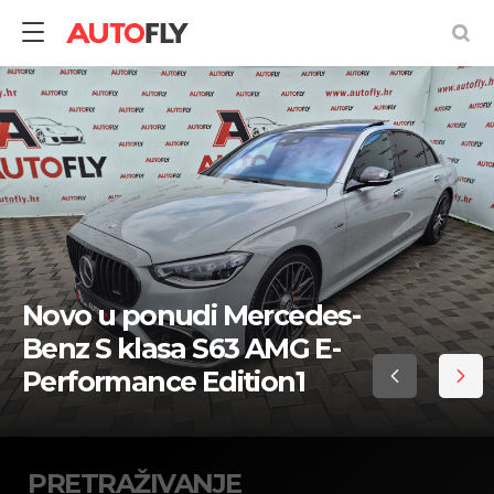
Pretraživanje
rabljenih
vozila
Novo u ponudi Mercedes-
Benz S klasa S63 AMG E-
Performance Edition1
PRETRAŽIVANJE