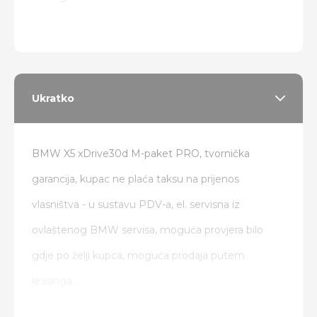
zamjena
Ukratko
BMW X5 xDrive30d M-paket PRO, tvornička
garancija, kupac ne plaća taksu na prijenos
vlasništva - u sustavu PDV-a, el. servisna iz
ovlaštenog BMW servisa, moguća provjera bilo
gdje po želji kupca, moguća prodaja putem
leasinga ..