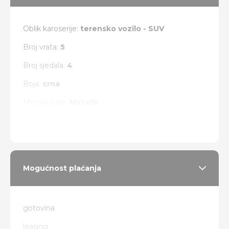
Oblik karoserije:
terensko vozilo - SUV
Broj vrata:
5
Broj sjedala:
4
Boja:
crna
Metalik boja:
Metalik
Vrsta pogona:
4 x 4
Mogućnost plaćanja
gotovina
leasing