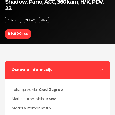
Shadow, Pano, ACC, 360kam, H/K, PDV,
22"
65.180 km
210 kW
2024
89.900
EUR
Osnovne informacije
Lokacija vozila:
Grad Zagreb
Marka automobila:
BMW
Model automobila:
X5