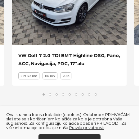
VW Golf 7 2.0 TDI BMT Highline DSG, Pano,
ACC, Navigacija, PDC, 17"alu
249.173 km
110 kW
2013
Ova stranica koristi kolačiće (cookies). Odabirom PRIHVAĆAM
slažete se s korištenjem kolačića za koje je potrebna Vaša
suglasnost. Za konfiguraciju kolačića odaberi PRILAGODI. Za
više informacije pročitajte naša
Pravila privatnosti
.