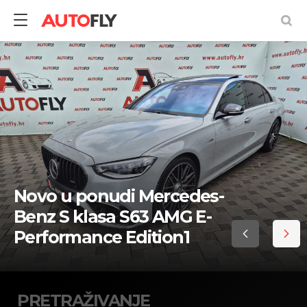
Pretraživanje
rabljenih
vozila
Novo u ponudi Mercedes-
Benz S klasa S63 AMG E-
Performance Edition1
PRETRAŽIVANJE